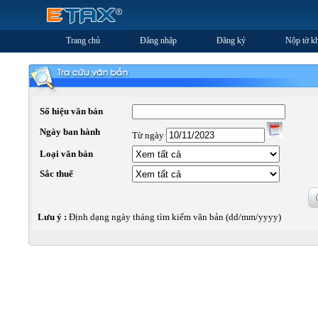
Trang chủ
Đăng nhập
Đăng ký
Nộp tờ kh
Số hiệu văn bản
Ngày ban hành
Từ ngày
Loại văn bản
Sắc thuế
Lưu ý :
Định dạng ngày tháng tìm kiếm văn bản (dd/mm/yyyy)