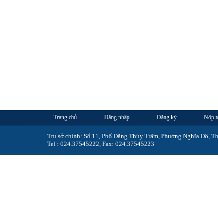
Trang chủ
Đăng nhập
Đăng ký
Nộp t
Trụ sở chính: Số 11, Phố Đặng Thùy Trâm, Phường Nghĩa Đô, T
Tel : 024.37545222, Fax: 024.37545223